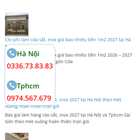
Chi phí làm cửa sắt, inox giá bao nhiêu tiền 1m2 2027 tại Hà
Nội và Tphcm sài gòn
Hà Nội
Chi phí làm cửa sắt, inox giá bao nhiêu tiền 1m2 2026 – 2027
tại Hà Nội và Tphcm sài gòn Cửa
0336.73.83.83
Tphcm
0974.567.679
Báo giá làm hàng rào sắt, inox 2027 tại Hà Nội theo mét
vuông hoàn thiện trọn gói
Báo giá làm hàng rào sắt, inox 2027 tại Hà Nội và Tphcm Sài
Gòn theo mét vuông hoàn thiện trọn gói